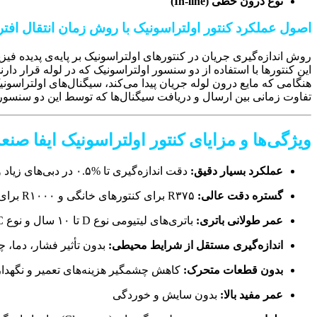
نوع درون خطی (In-line)
اصول عملکرد کنتور اولتراسونیک با روش زمان انتقال افت
روش اندازه‌گیری جریان در کنتورهای اولتراسونیک بر پایه‌ی پدیده ف
این کنتورها با استفاده از دو سنسور اولتراسونیک که در لوله قرار دار
هنگامی که مایع درون لوله جریان پیدا می‌کند، سیگنال‌های اولتراسو
تفاوت زمانی بین ارسال و دریافت سیگنال‌ها که توسط این دو سنسور
ویژگی‌ها و مزایای کنتور اولتراسونیک ایفا صن
عملکرد بسیار دقیق:
دقت اندازه‌گیری تا %۰.۵ در دبی‌های زیاد و متوسط و %۱ در دبی‌های کم
گستره دقت عالی:
R۳۷۵ برای کنتورهای خانگی و R۱۰۰۰ برای کاربردهای صنعتی
عمر طولانی باتری:
باتری‌های لیتیومی نوع D تا ۱۰ سال و نوع C تا ۳ سال
اندازه‌گیری مستقل از شرایط محیطی:
بدون تأثیر فشار، دما، 
بدون قطعات متحرک:
کاهش چشمگیر هزینه‌های تعمیر و نگهدا
عمر مفید بالا:
بدون سایش و خوردگی