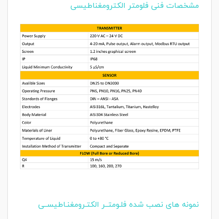
مشخصات فنی فلومتر الکترومغناطیسی
نمونه های نصب شده فلـومتــر الکتـرومغنـاطیســی