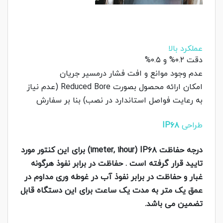
عملکرد بالا
دقت ۰.۲% و ۰.۵%
عدم وجود موانع و افت فشار درمسیر جریان
امکان ارائه محصول بصورت Reduced Bore (عدم نیاز
به رعایت فواصل استاندارد در نصب) بنا بر سفارش
طراحی
IP۶۸
درجه حفاظت ۱meter, ۱hour) IP۶۸) برای این کنتور مورد
تایید قرار گرفته است . حفاظت در برابر نفوذ هرگونه
غبار و حفاظت در برابر نفوذ آب در غوطه وری مداوم در
عمق یک متر به مدت یک ساعت برای این دستگاه قابل
تضمین می باشد.