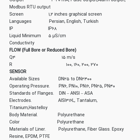
Output ۴-۲۰ mA, Pulse output,Alarm output,
Modbus RTU output
Screen ۱,۲ inches graphical screen
Languages Persian, English, Turkish
IP IP۶۸
Liquid Minimum ۵ µS/cm
Conductivity
FLOW (Full Bore or Reduced Bore)
Q۴ ۱۵ m/s
R ۱۰۰, ۱۶۰, ۲۰۰, ۲۷۰
SENSOR
Available Sizes DN۲۵ to DN۲۴۰۰
Operating Pressure. PN۶, PN۱۰, PN۱۶, PN۲۵, PN۴۰
Standards of Flanges. DIN – ANSI – ASA
Electrodes. AISI۳۱۶L, Tantalum,
Titanium,Hastelloy
Body Material. Polyurethane
Color Polyurethane
Materials of Liner. Polyurethane, Fiber Glass. Epoxy
Resine, EPDM, PTFE