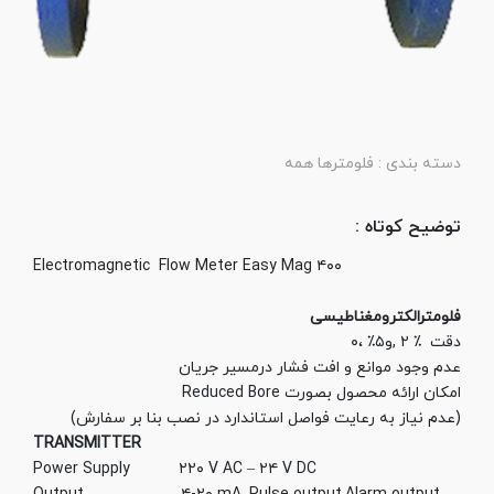
دسته بندی :
فلومترها
همه
توضیح کوتاه :
Electromagnetic Flow Meter Easy Mag ۴۰۰
فلومترالکترومغناطیسی
دقت ٪ ۲ ,و۵٪ ،۰
عدم وجود موانع و افت فشار درمسیر جریان
امکان ارائه محصول بصورت Reduced Bore
(عدم نیاز به رعایت فواصل استاندارد در نصب بنا بر سفارش)
TRANSMITTER
Power Supply ۲۲۰ V AC – ۲۴ V DC